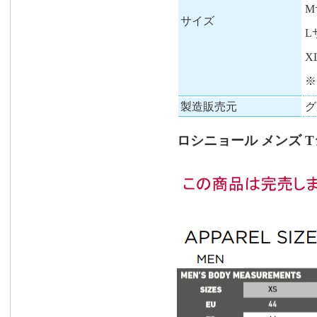
M
サイズ
L
X
※
製造販売元
グ
ロシニョール メンズ Tシ