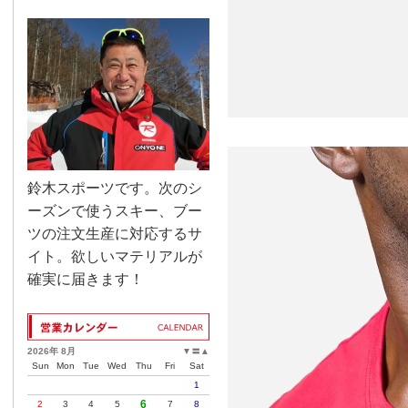
鈴木スポーツです。次のシ
ーズンで使うスキー、ブー
ツの注文生産に対応するサ
イト。欲しいマテリアルが
確実に届きます！
2026年 8月
▼
〓
▲
Sun
Mon
Tue
Wed
Thu
Fri
Sat
1
6
2
3
4
5
7
8