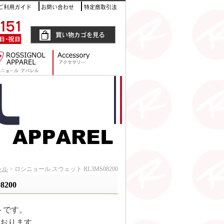
レル
> ロシニョール スウェット RL3MS08200
200
トです。
おります。