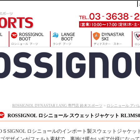
ROSSIGNOL DYNASTAR LANG 専門店 鈴木スポーツ
>
ロシニョール アパ
ROSSIGNOL ロシニョール スウェットジャケット RL3MS08
OＳSIGNOL ロシニョールのインポート製スウェットジャケッ
ゴデザインがフェルト素材で、裏地は暖かいボア仕様になって