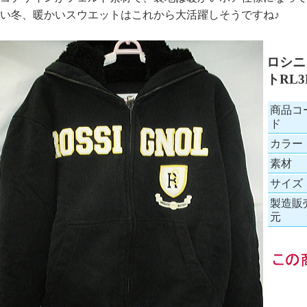
い冬、暖かいスウエットはこれから大活躍しそうですね♪
ロシニ
トRL3
商品コ
ド
カラー
素材
サイズ
製造販
元