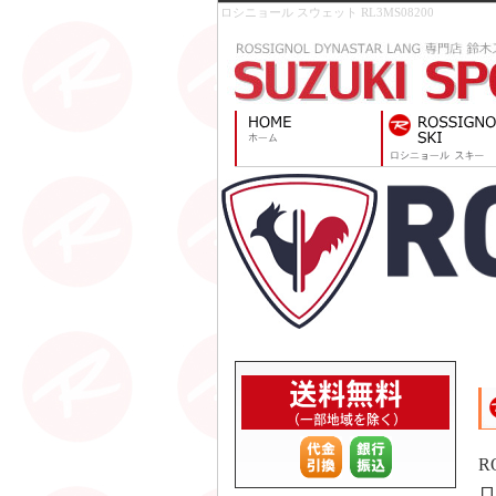
ロシニョール スウェット RL3MS08200
R
ロ