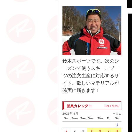
鈴木スポーツです。次のシ
ーズンで使うスキー、ブー
ツの注文生産に対応するサ
イト。欲しいマテリアルが
確実に届きます！
2026年 8月
▼
〓
▲
Sun
Mon
Tue
Wed
Thu
Fri
Sat
1
2
3
4
5
6
7
8