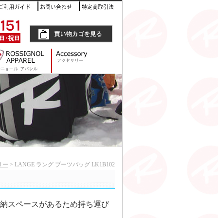
リー
> LANGE ラング ブーツバッグ LK1B102
納スペースがあるため持ち運び