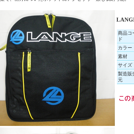
LANG
商品コ
ド
カラー
素材
サイズ
製造販
元