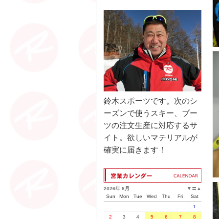
鈴木スポーツです。次のシ
ーズンで使うスキー、ブー
ツの注文生産に対応するサ
イト。欲しいマテリアルが
確実に届きます！
2026年 8月
▼
〓
▲
Sun
Mon
Tue
Wed
Thu
Fri
Sat
1
2
3
4
5
6
7
8