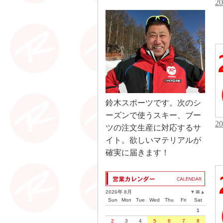
2
鈴木スポーツです。次のシ
ーズンで使うスキー、ブー
2
ツの注文生産に対応するサ
イト。欲しいマテリアルが
確実に届きます！
2026年 8月
▼
〓
▲
Sun
Mon
Tue
Wed
Thu
Fri
Sat
1
2
3
4
5
6
7
8