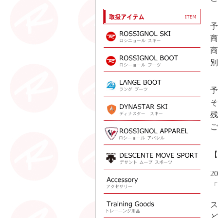
予
商
商
別
予
そ
残
ご
【
2
「
ス
ど