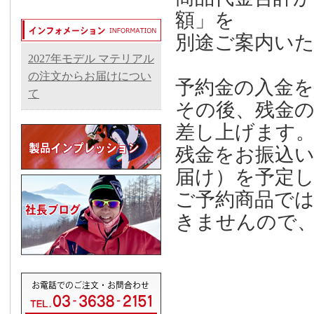
額」を
別途ご案内い
2027年モデル マテリアル
の注文からお届けについ
予約金の入金
て
その後、残金
差し上げます
残金をお振込いた
届け）を予定
ご予約商品で
きませんので