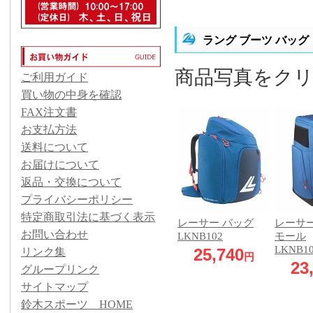
ラング ブーツ バッグ
商品写真をク
ご利用ガイド
買い物の中身を確認
FAX注文書
お支払方法
送料について
お届けについて
返品・交換について
プライバシーポリシー
特定商取引法に基づく表示
レーサー バッグ
レーサー
お問い合わせ
LKNB102
モール
LKNB1
25,740
リンク集
円
23
グループリンク
サイトマップ
鈴木スポーツ HOME