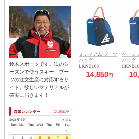
ミディアム ブーツ
ベーシ
バッグ
バッグ
鈴木スポーツです。次のシ
LKNB108
LKNB1
ーズンで使うスキー、ブー
14,850
10
円
ツの注文生産に対応するサ
イト。欲しいマテリアルが
確実に届きます！
2026年 8月
▼
〓
▲
Sun
Mon
Tue
Wed
Thu
Fri
Sat
1
2
3
4
5
6
7
8