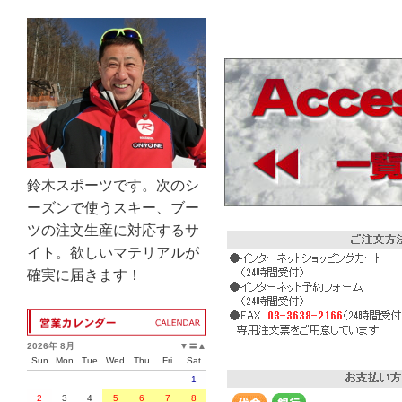
鈴木スポーツです。次のシ
ーズンで使うスキー、ブー
ツの注文生産に対応するサ
イト。欲しいマテリアルが
確実に届きます！
2026年 8月
▼
〓
▲
Sun
Mon
Tue
Wed
Thu
Fri
Sat
1
2
3
4
5
6
7
8