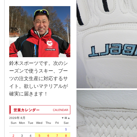
鈴木スポーツです。次のシ
ーズンで使うスキー、ブー
ツの注文生産に対応するサ
イト。欲しいマテリアルが
確実に届きます！
2026年 8月
▼
〓
▲
Sun
Mon
Tue
Wed
Thu
Fri
Sat
1
2
3
4
5
6
7
8