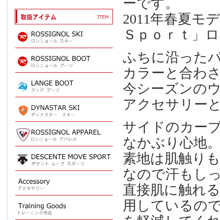
ーです。
2011年春夏
Ｓｐｏｒｔ」
ふちに沿った
カラーと合わさ
今シーズンの
アクセサリー
サイドのカー
なかぶり心地
素地は肌触り
なので汗もし
直接肌に触れ
用しているの