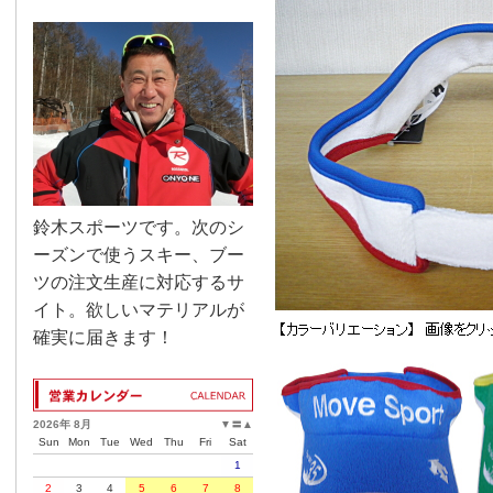
鈴木スポーツです。次のシ
ーズンで使うスキー、ブー
ツの注文生産に対応するサ
イト。欲しいマテリアルが
確実に届きます！
2026年 8月
▼
〓
▲
Sun
Mon
Tue
Wed
Thu
Fri
Sat
1
2
3
4
5
6
7
8