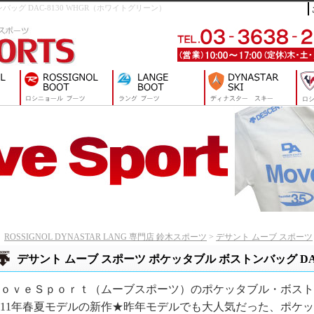
トンバッグ DAC-8130 WHGR（ホワイトグリーン）
ROSSIGNOL DYNASTAR LANG 専門店 鈴木スポーツ
>
デサント ムーブ スポーツ
デサント ムーブ スポーツ ポケッタブル ボストンバッグ DAC-
ｏｖｅＳｐｏｒｔ（ムーブスポーツ）のポケッタブル・ボスト
011年春夏モデルの新作★昨年モデルでも大人気だった、ポケ