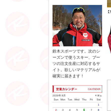
鈴木スポーツです。次のシ
ーズンで使うスキー、ブー
ツの注文生産に対応するサ
イト。欲しいマテリアルが
確実に届きます！
2026年 8月
▼
〓
▲
Sun
Mon
Tue
Wed
Thu
Fri
Sat
1
6
2
3
4
5
7
8