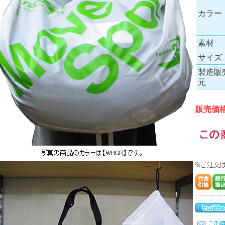
カラー
素材
サイズ
製造販
元
販売価