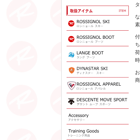
タ
な
素
付
ち
荷
時
お
商