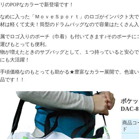
リのPOPなカラーで新登場です！
なめに入った「ＭｏｖｅＳｐｏｒｔ」のロゴがインパクト大で
材は軽くて丈夫！筒型のドラムバッグなので容量はたくさん入
属でロゴ入りのポーチ（巾着）も付いてきます♪そのポーチに
運びもとっても便利。
物が増えたときのサブバッグとして、１つ持っていると安心で
にも大活躍！
手頃価格なのもとっても助かる★豊富なカラー展開で、色違い
品です！！
ポケッ
DAC-
商品コ
ド