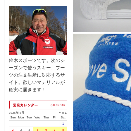
鈴木スポーツです。次のシ
ーズンで使うスキー、ブー
ツの注文生産に対応するサ
イト。欲しいマテリアルが
確実に届きます！
2026年 8月
▼
〓
▲
Sun
Mon
Tue
Wed
Thu
Fri
Sat
1
2
3
4
5
6
7
8