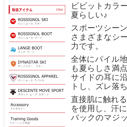
ビビットカラ
夏らしい♪
スポーツシー
さまざまなシ
力です。
全体にパイル
も夏らしさ満
サイドの耳に
トし、ズレ落
直接肌に触れ
を使用し、汗
バックのマジ