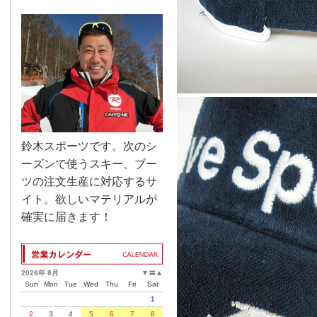
鈴木スポーツです。次のシ
ーズンで使うスキー、ブー
ツの注文生産に対応するサ
イト。欲しいマテリアルが
確実に届きます！
2026年 8月
▼
〓
▲
Sun
Mon
Tue
Wed
Thu
Fri
Sat
1
2
3
4
5
6
7
8