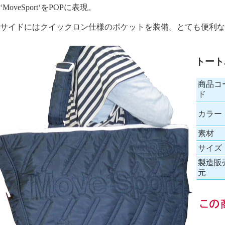
‘MoveSport‘をPOPに表現。
サイドにはクイックロン仕様のポケットを装備。とても便利な
トートパ
商品コ
ド
カラー
素材
サイズ
製造販
元