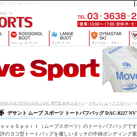
C-8227 NVY（ネイビー）
OSSIGNOL DYNASTAR LANG 専門店 鈴木スポーツ
>
デサント ムーブ スポーツ
> 
デサント ムーブ スポーツ トートパフバッグ DAC-8227 NV
ｏｖｅＳｐｏｒｔ（ムーブスポーツ）のトートパフバッグです
評のヨコ型トートバッグを優しいタッチの中綿ポンディング素