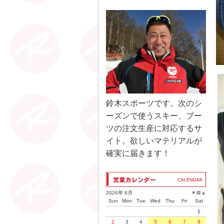
鈴木スポーツです。次のシ
ーズンで使うスキー、ブー
ツの注文生産に対応するサ
イト。欲しいマテリアルが
確実に届きます！
2026年 8月
▼
〓
▲
Sun
Mon
Tue
Wed
Thu
Fri
Sat
1
2
3
4
5
6
7
8