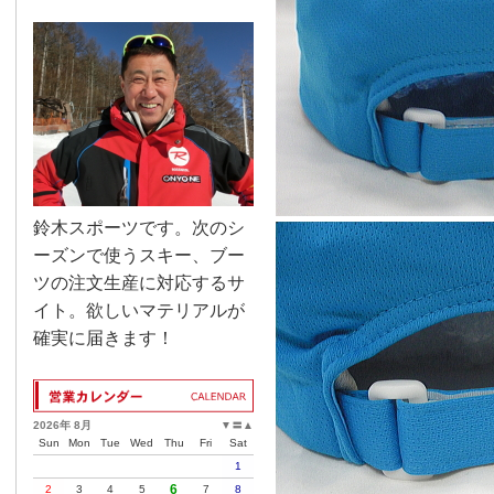
鈴木スポーツです。次のシ
ーズンで使うスキー、ブー
ツの注文生産に対応するサ
イト。欲しいマテリアルが
確実に届きます！
2026年 8月
▼
〓
▲
Sun
Mon
Tue
Wed
Thu
Fri
Sat
1
6
2
3
4
5
7
8