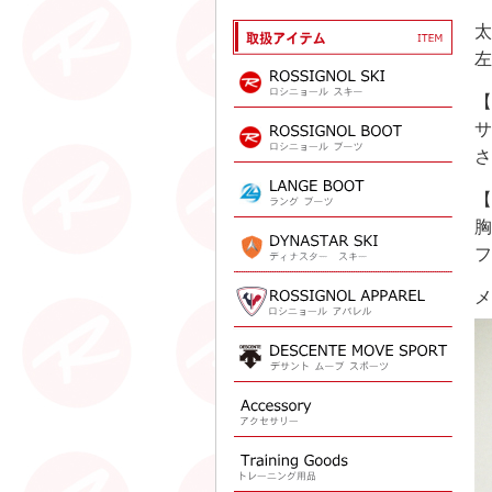
太
左
【
サ
さ
【
胸
フ
メ