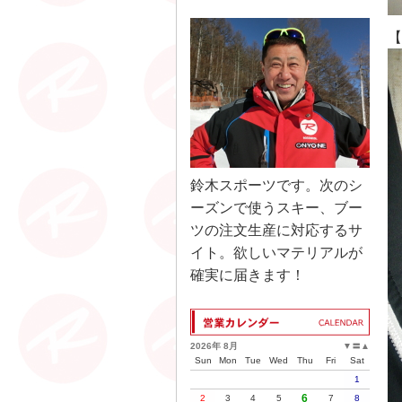
【
鈴木スポーツです。次のシ
ーズンで使うスキー、ブー
ツの注文生産に対応するサ
イト。欲しいマテリアルが
確実に届きます！
2026年 8月
▼
〓
▲
Sun
Mon
Tue
Wed
Thu
Fri
Sat
1
6
2
3
4
5
7
8