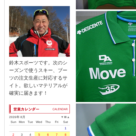
鈴木スポーツです。次のシ
ーズンで使うスキー、ブー
ツの注文生産に対応するサ
イト。欲しいマテリアルが
確実に届きます！
2026年 8月
▼
〓
▲
Sun
Mon
Tue
Wed
Thu
Fri
Sat
1
2
3
4
5
6
7
8