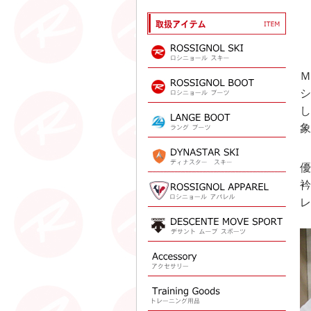
Ｍ
シ
し
象
優
衿
レ