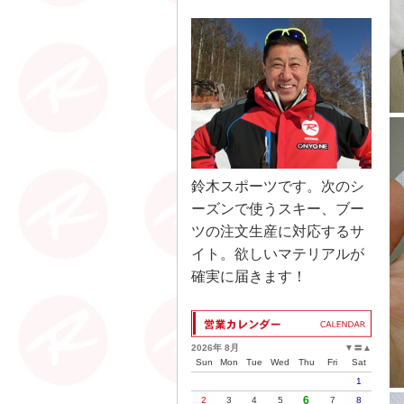
鈴木スポーツです。次のシ
ーズンで使うスキー、ブー
ツの注文生産に対応するサ
イト。欲しいマテリアルが
確実に届きます！
2026年 8月
▼
〓
▲
Sun
Mon
Tue
Wed
Thu
Fri
Sat
1
6
2
3
4
5
7
8