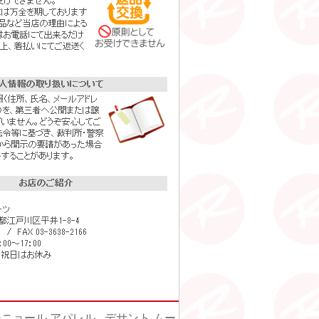
ニョール アパレル
-
デサント ムー