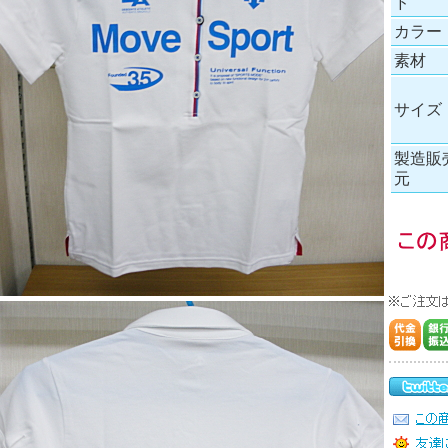
ド
カラー
素材
サイズ
製造販
元