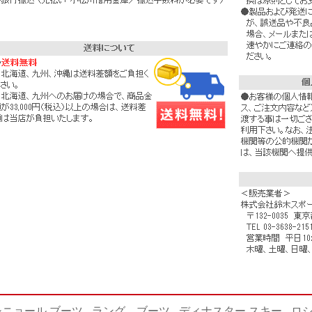
シニョール ブーツ
-
ラング ブーツ
-
ディナスター スキー
-
ロシ