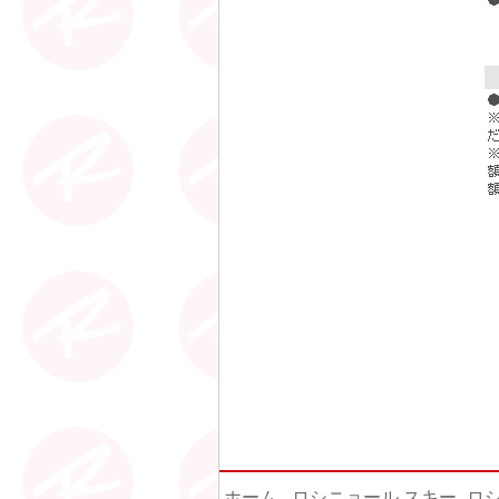
ホーム
-
ロシニョール スキー
-
ロ