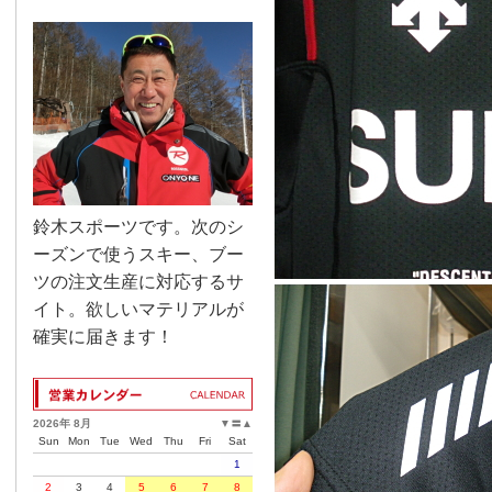
鈴木スポーツです。次のシ
ーズンで使うスキー、ブー
ツの注文生産に対応するサ
イト。欲しいマテリアルが
確実に届きます！
2026年 8月
▼
〓
▲
Sun
Mon
Tue
Wed
Thu
Fri
Sat
1
2
3
4
5
6
7
8