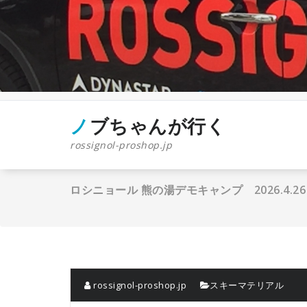
コ
ン
テ
ン
ツ
へ
ス
キ
ッ
ノブちゃんが行く
プ
rossignol-proshop.jp
ロシニョール 熊の湯デモキャンプ 2026.4.26
rossignol-proshop.jp
スキーマテリアル