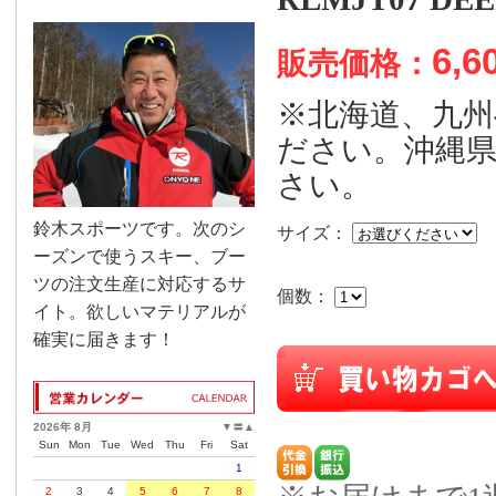
6,6
販売価格：
※北海道、九
ださい。沖縄
さい。
鈴木スポーツです。次のシ
サイズ：
ーズンで使うスキー、ブー
ツの注文生産に対応するサ
個数：
イト。欲しいマテリアルが
確実に届きます！
2026年 8月
▼
〓
▲
Sun
Mon
Tue
Wed
Thu
Fri
Sat
1
2
3
4
5
6
7
8