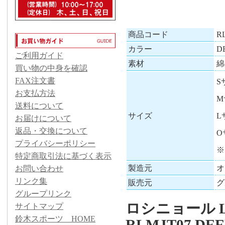
商品コード
R
カラー
D
ご利用ガイド
素材
綿
買い物の中身を確認
FAX注文書
S
お支払方法
M
送料について
サイズ
L
お届けについて
返品・交換について
O
プライバシーポリシー
※
特定商取引法に基づく表示
製造元
オ
お問い合わせ
リンク集
販売元
グ
グループリンク
ロシニョール LO
サイトマップ
鈴木スポーツ HOME
RLMJT07 DEE