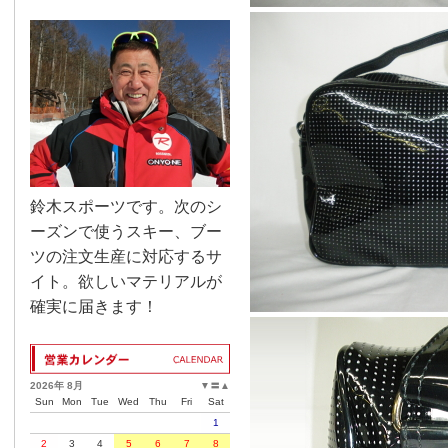
鈴木スポーツです。次のシ
ーズンで使うスキー、ブー
ツの注文生産に対応するサ
イト。欲しいマテリアルが
確実に届きます！
2026年 8月
▼
〓
▲
Sun
Mon
Tue
Wed
Thu
Fri
Sat
1
2
3
4
5
6
7
8