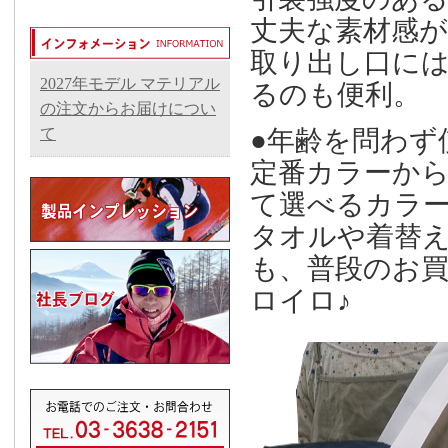
丈夫な素材感が
取り出し口に
2027年モデル マテリアル
るのも便利。
の注文からお届けについ
て
●年齢を問わず
定番カラーか
て選べるカラ
タオルや着替
も、普段のお
ロイロ♪