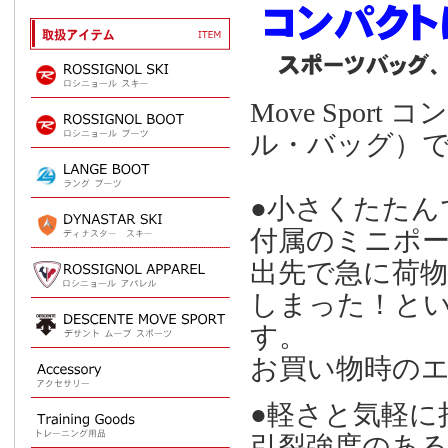
Move Spo
ル・バッグ）
●小さくたたん
付属のミニポ
出先で急に荷
しまった！と
す。
お買い物時のエ
●軽さと気軽に
引裂強度のあ