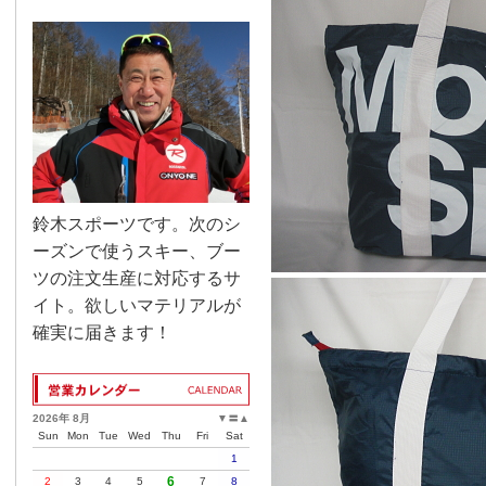
鈴木スポーツです。次のシ
ーズンで使うスキー、ブー
ツの注文生産に対応するサ
イト。欲しいマテリアルが
確実に届きます！
2026年 8月
▼
〓
▲
Sun
Mon
Tue
Wed
Thu
Fri
Sat
1
6
2
3
4
5
7
8