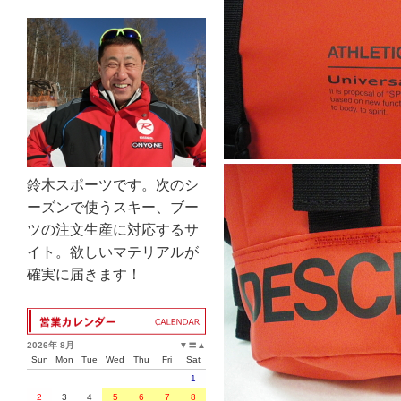
鈴木スポーツです。次のシ
ーズンで使うスキー、ブー
ツの注文生産に対応するサ
イト。欲しいマテリアルが
確実に届きます！
2026年 8月
▼
〓
▲
Sun
Mon
Tue
Wed
Thu
Fri
Sat
1
2
3
4
5
6
7
8