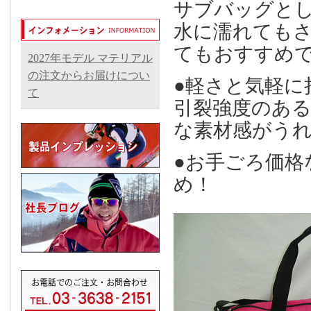
サブバッグと
水に濡れても
てもおすすめ
2027年モデル マテリアル
の注文からお届けについ
●軽さと気軽に
て
引裂強度のあ
な素材感がうれ
●お手ごろ価格
め！