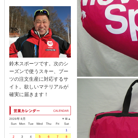
鈴木スポーツです。次のシ
ーズンで使うスキー、ブー
ツの注文生産に対応するサ
イト。欲しいマテリアルが
確実に届きます！
2026年 8月
▼
〓
▲
Sun
Mon
Tue
Wed
Thu
Fri
Sat
1
2
3
4
5
6
7
8