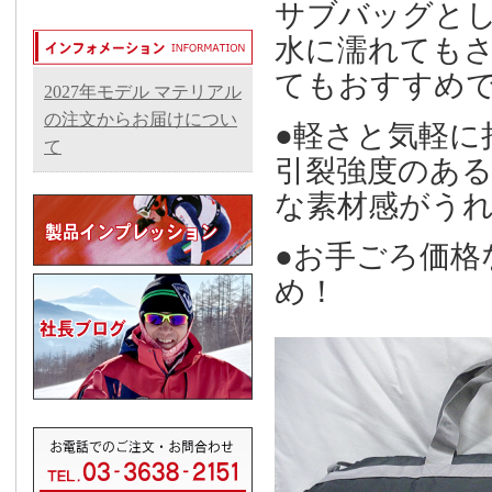
サブバッグと
水に濡れても
てもおすすめ
2027年モデル マテリアル
の注文からお届けについ
●軽さと気軽に
て
引裂強度のあ
な素材感がうれ
●お手ごろ価格
め！