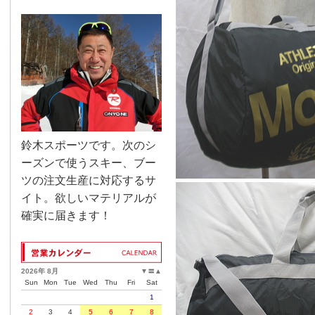
鈴木スポーツです。次のシ
ーズンで使うスキー、ブー
ツの注文生産に対応するサ
イト。欲しいマテリアルが
確実に届きます！
2026年 8月
▼
〓
▲
Sun
Mon
Tue
Wed
Thu
Fri
Sat
1
2
3
4
5
6
7
8