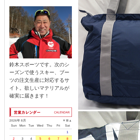
鈴木スポーツです。次のシ
ーズンで使うスキー、ブー
ツの注文生産に対応するサ
イト。欲しいマテリアルが
確実に届きます！
2026年 8月
▼
〓
▲
Sun
Mon
Tue
Wed
Thu
Fri
Sat
1
2
3
4
5
6
7
8