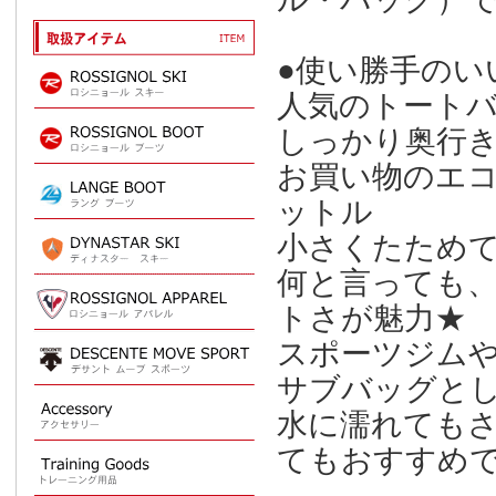
●使い勝手のい
人気のトート
しっかり奥行
お買い物のエコ
ットル
小さくたため
何と言っても
トさが魅力★
スポーツジム
サブバッグと
水に濡れても
てもおすすめ