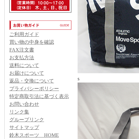
ご利用ガイド
買い物の中身を確認
FAX注文書
お支払方法
送料について
お届けについて
s
返品・交換について
プライバシーポリシー
特定商取引法に基づく表示
お問い合わせ
リンク集
グループリンク
サイトマップ
鈴木スポーツ HOME