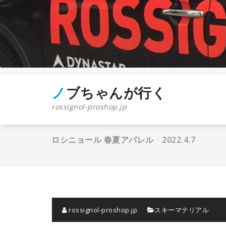
コ
ン
テ
ン
ツ
へ
ス
キ
ッ
ノブちゃんが行く
プ
rossignol-proshop.jp
ロシニョール 春夏アパレル 2022.4.7
rossignol-proshop.jp
スキーマテリアル