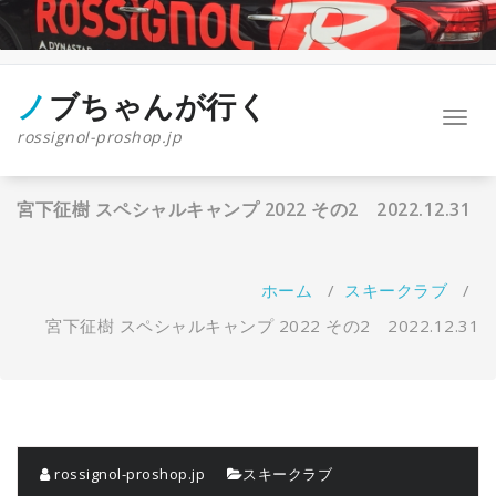
コ
ン
テ
ン
ツ
ノブちゃんが行く
ナ
へ
rossignol-proshop.jp
ビ
ス
ゲ
キ
ー
ッ
宮下征樹 スペシャルキャンプ 2022 その2 2022.12.31
シ
プ
ョ
ン
を
ホーム
/
スキークラブ
/
切
り
宮下征樹 スペシャルキャンプ 2022 その2 2022.12.31
替
え
rossignol-proshop.jp
スキークラブ