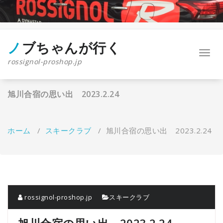
コ
ン
テ
ン
ツ
ノブちゃんが行く
ナ
へ
rossignol-proshop.jp
ビ
ス
ゲ
キ
ー
ッ
旭川合宿の思い出 2023.2.24
シ
プ
ョ
ン
を
ホーム
/
スキークラブ
/
旭川合宿の思い出 2023.2.24
切
り
替
え
rossignol-proshop.jp
スキークラブ
旭川合宿の思い出 2023.2.24