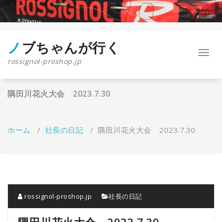
コ
ン
テ
ン
ツ
ノブちゃんが行く
ナ
へ
rossignol-proshop.jp
ビ
ス
ゲ
キ
ー
ッ
隅田川花火大会 2023.7.30
シ
プ
ョ
ン
を
ホーム
/
社長の日記
/
隅田川花火大会 2023.7.30
切
り
替
え
rossignol-proshop.jp
社長の日記
隅田川花火大会 2023.7.30