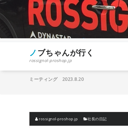
コ
ン
テ
ン
ツ
へ
ス
キ
ッ
ノブちゃんが行く
プ
rossignol-proshop.jp
ミーティング 2023.8.20
rossignol-proshop.jp
社長の日記