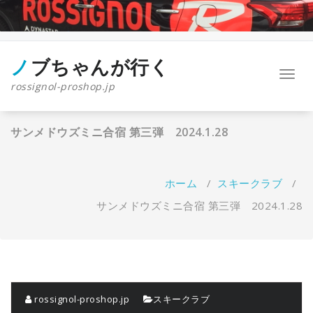
コ
ン
テ
ン
ツ
ノブちゃんが行く
ナ
へ
rossignol-proshop.jp
ビ
ス
ゲ
キ
ー
ッ
サンメドウズミニ合宿 第三弾 2024.1.28
シ
プ
ョ
ン
を
ホーム
/
スキークラブ
/
切
り
サンメドウズミニ合宿 第三弾 2024.1.28
替
え
rossignol-proshop.jp
スキークラブ